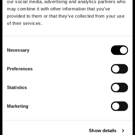
our social media, advertising and analytics partners who
may combine it with other information that you’ve
Office
provided to them or that they’ve collected from your use
of their services.
Team
Contatti
Consent
Necessary
Selection
Lavora con noi
Preferences
Casi studio
Tutti i progetti
Statistics
News
Marketing
Idee
Press
Show details