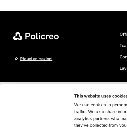
Off
Te
Con
Riduci animazioni
Lav
This website uses cookie
Certificazioni
We use cookies to personal
traffic. We also share info
UNI EN ISO 9001:2015
certificato n° 50 100 3605 - REV. 007
analytics partners who may
they’ve collected from your