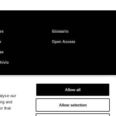
ws
Glossario
e
Open Access
ss
hivio
Allow all
alyse our
ing and
UNI ISO 45001:2018
Allow selection
certificato n° 50 100 15927 - REV. 001
r that