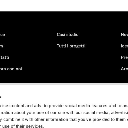
ice
Casi studio
Ne
am
Tutti i progetti
Ide
tatti
Pre
ora con noi
Arc
s
ise content and ads, to provide social media features and to an
rmation about your use of our site with our social media, advertis
UNI EN ISO 14001:2015
certificato n° 50 100 15928 - REV. 001
 combine it with other information that you’ve provided to them o
 use of their services.