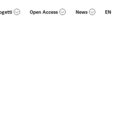
ogetti
Open Access
News
EN