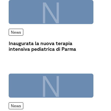
N
News
Inaugurata la nuova terapia
intensiva pediatrica di Parma
N
News