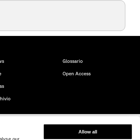
ws
Glossario
e
Open Access
ss
hivio
Allow all
alyse our