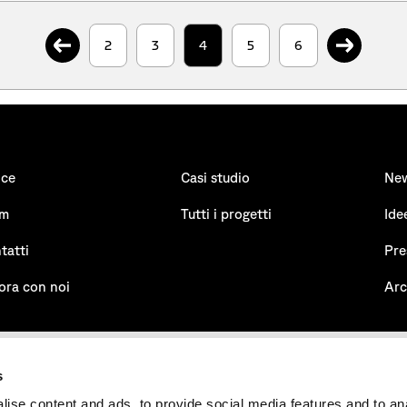
.
.
2
3
4
5
6
ice
Casi studio
Ne
am
Tutti i progetti
Ide
tatti
Pre
ora con noi
Arc
s
ise content and ads, to provide social media features and to an