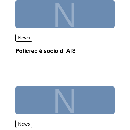
N
News
Policreo è socio di AIS
N
News