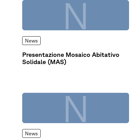
N
News
Presentazione Mosaico Abitativo
Solidale (MAS)
N
News