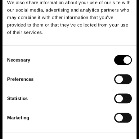
We also share information about your use of our site with
Riduci animazioni
our social media, advertising and analytics partners who
may combine it with other information that you’ve
provided to them or that they’ve collected from your use
of their services.
Office
Team
Consent
Contatti
Necessary
Selection
Lavora con noi
Preferences
Casi studio
Statistics
Tutti i progetti
Marketing
News
Idee