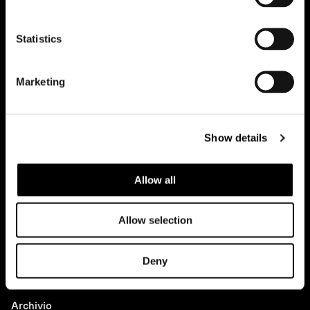
Office
Statistics
Team
Contatti
Marketing
Lavora con noi
Show details
Casi studio
Tutti i progetti
Allow all
Allow selection
News
Idee
Deny
Press
Archivio