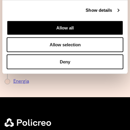
Show details
Domanda
Ecogestione
Allow all
Ecologìa
Allow selection
Economia
Ecosistèma
Deny
Emissióne
Energìa