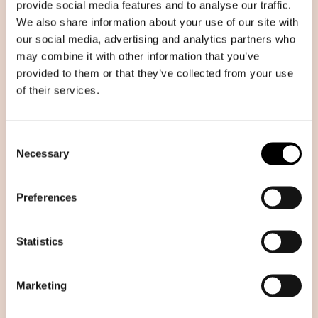
provide social media features and to analyse our traffic.
internazionale istituito dalla Commissione europea,
We also share information about your use of our site with
coordinato dall’Italia e dalla Norvegia, dedicato alla
our social media, advertising and analytics partners who
tutela della biodiversità e delle risorse naturali
may combine it with other information that you’ve
provided to them or that they’ve collected from your use
degli oceani e dei mari. Il fine è riuscire a conciliare
of their services.
ecologia e sviluppo, favorendo una transizione
inclusiva verso un’economia climaticamente neutra
e sostenibile. Il Ministero dell’Università e della
Consent
Necessary
Ricerca è il coordinatore del consorzio.
Selection
Preferences
Naviga le parole di
Statistics
prossimità in ordine
alfabetico
Marketing