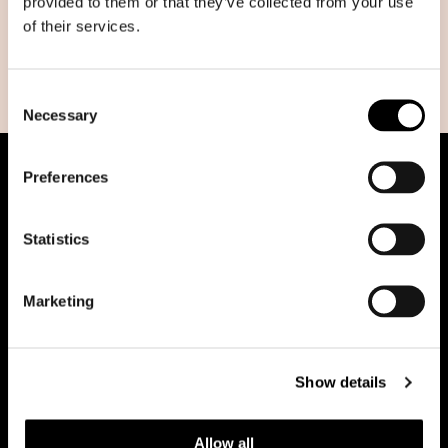
provided to them or that they’ve collected from your use
of their services.
Governance territoriale
Green Deal
Consent
Necessary
Selection
Preferences
Statistics
Marketing
Riduci animazioni
Show details
Office
Team
Allow all