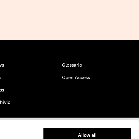
ws
Glossario
e
Open Access
ss
hivio
Allow all