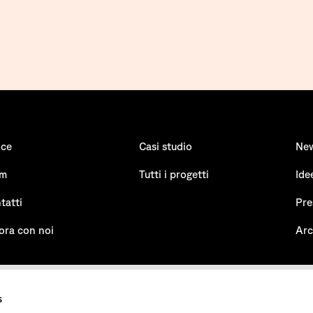
ice
Casi studio
Ne
am
Tutti i progetti
Ide
tatti
Pre
ora con noi
Arc
s