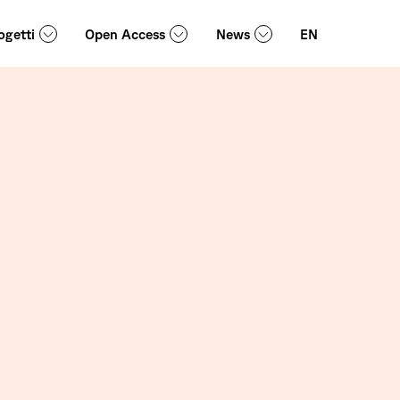
ogetti
Open Access
News
EN