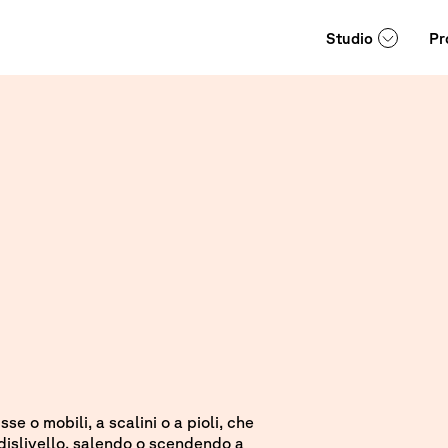
Studio
Pr
se o mobili, a scalini o a pioli, che
islivello, salendo o scendendo a