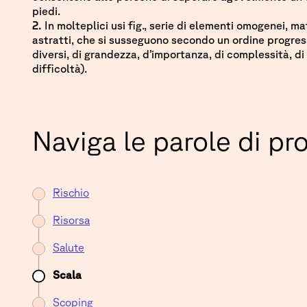
piedi.
2.
In molteplici usi fig., serie di elementi omogenei, ma
astratti, che si susseguono secondo un ordine progressi
diversi, di grandezza, d’importanza, di complessità, di di
difficoltà).
Naviga le parole di pr
Rìschio
Risorsa
Salute
Scala
Scoping