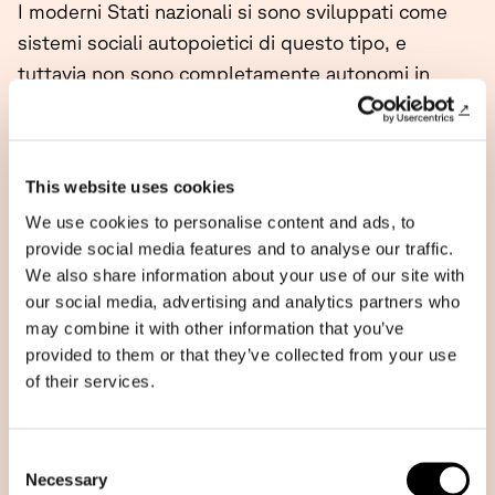
I moderni Stati nazionali si sono sviluppati come
sistemi sociali autopoietici di questo tipo, e
tuttavia non sono completamente autonomi in
quanto dipendono dall’input di risorse dall’esterno.
Ciò che li distingue non è tanto l’autosufficienza
quanto l’organizzazione incentrata sulla
This website uses cookies
cittadinanza, la struttura statuale e la sovranità
We use cookies to personalise content and ads, to
territoriale.
provide social media features and to analyse our traffic.
We also share information about your use of our site with
our social media, advertising and analytics partners who
may combine it with other information that you’ve
Naviga le parole di
provided to them or that they’ve collected from your use
prossimità in ordine
of their services.
alfabetico
Consent
Necessary
Selection