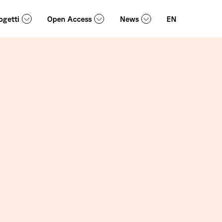
ogetti
Open Access
News
EN