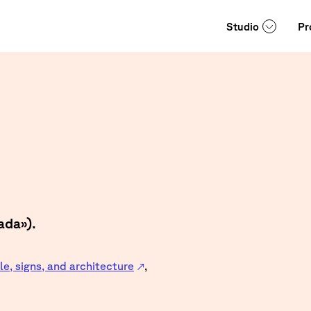
Studio
Pr
ada»).
ple, signs, and architecture
,