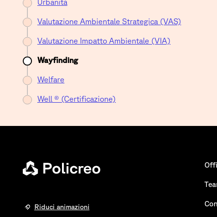
Urbanità
Valutazione Ambientale Strategica (VAS)
Valutazione Impatto Ambientale (VIA)
Wayfinding
Welfare
Well ® (Certificazione)
Off
Te
Con
Riduci animazioni