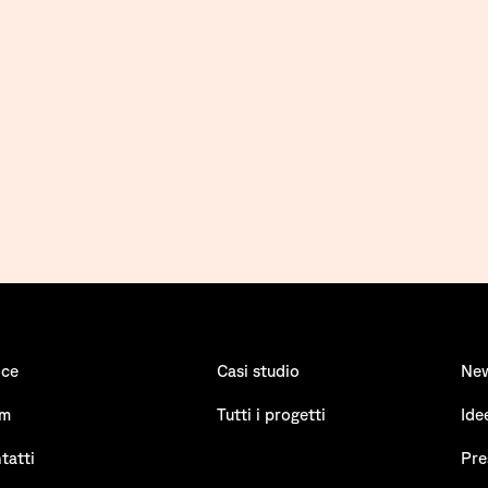
ice
Casi studio
Ne
am
Tutti i progetti
Ide
tatti
Pre