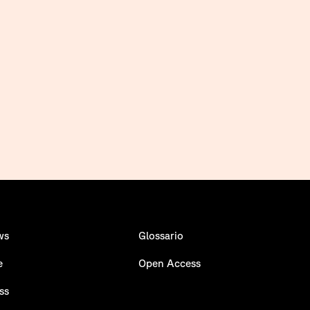
ws
Glossario
e
Open Access
ss