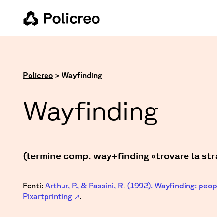
Policreo
>
Wayfinding
Wayfinding
(termine comp. way+finding «trovare la str
Fonti:
Arthur, P., & Passini, R. (1992). Wayfinding: peo
Pixartprinting
.