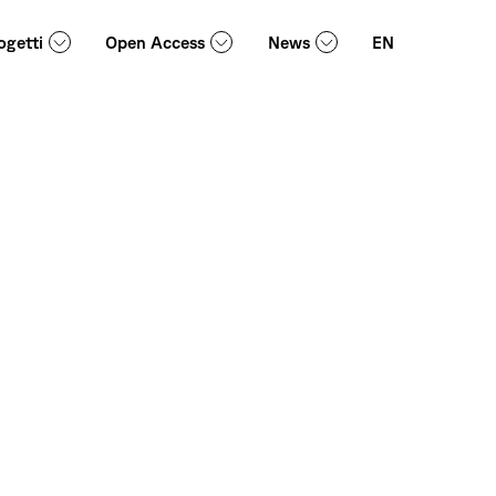
ogetti
Open Access
News
EN