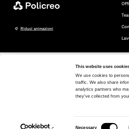
Off
Te
Con
Riduci animazioni
Lav
This website uses cookie
Certificazioni
We use cookies to personal
traffic. We also share info
UNI EN ISO 9001:2015
certificato n° 50 100 3605 - REV. 007
analytics partners who may
they’ve collected from your
© Policreo Società di Progettazione S.r
Consent
Necessary