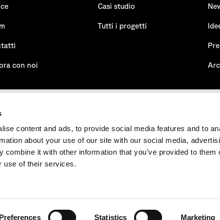
ice
Casi studio
Ne
am
Tutti i progetti
Ide
tatti
Pre
ora con noi
Arc
s
ise content and ads, to provide social media features and to an
rmation about your use of our site with our social media, advertis
UNI EN ISO 14001:2015
certificato n° 50 100 15928 - REV. 001
 combine it with other information that you’ve provided to them o
 use of their services.
.l | P.IVA n° 01591880347 – REA: n° 165022 | Capitale Sociale 96.000
Preferences
Statistics
Marketing