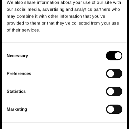
We also share information about your use of our site with
Riduci animazioni
our social media, advertising and analytics partners who
may combine it with other information that you’ve
provided to them or that they’ve collected from your use
of their services.
Office
Team
Consent
Contatti
Necessary
Selection
Lavora con noi
Preferences
Casi studio
Statistics
Tutti i progetti
Marketing
News
Idee